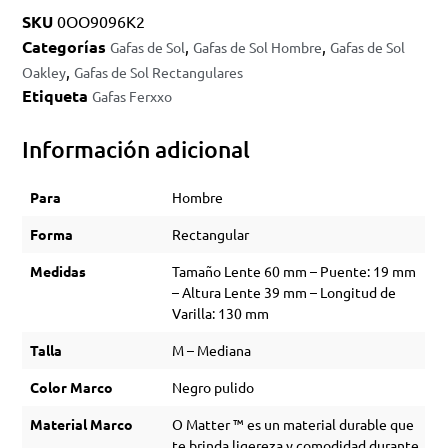
SKU
0OO9096K2
Categorías
,
,
Gafas de Sol
Gafas de Sol Hombre
Gafas de Sol
,
Oakley
Gafas de Sol Rectangulares
Etiqueta
Gafas Ferxxo
Información adicional
Para
Hombre
Forma
Rectangular
Medidas
Tamaño Lente 60 mm – Puente: 19 mm
– Altura Lente 39 mm – Longitud de
Varilla: 130 mm
Talla
M – Mediana
Color Marco
Negro pulido
Material Marco
O Matter ™ es un material durable que
te brinda ligereza y comodidad durante