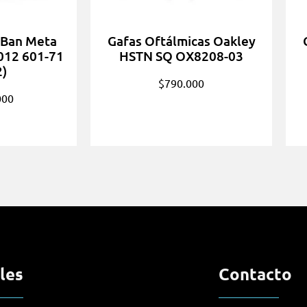
-Ban Meta
Gafas Oftálmicas Oakley
012 601-71
HSTN SQ OX8208-03
2)
$
790.000
000
les
Contacto