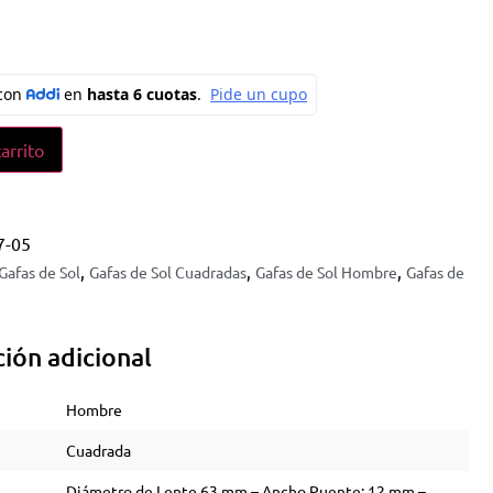
s
carrito
7-05
,
,
,
Gafas de Sol
Gafas de Sol Cuadradas
Gafas de Sol Hombre
Gafas de
ión adicional
Hombre
Cuadrada
Diámetro de Lente 63 mm – Ancho Puente: 12 mm –