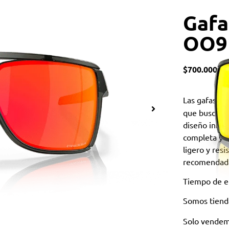
Gafa
OO9
$
700.000
Las gafas de
que buscan u
diseño innov
completa y 
ligero y res
recomendada
Tiempo de en
Somos tiend
Solo vendem