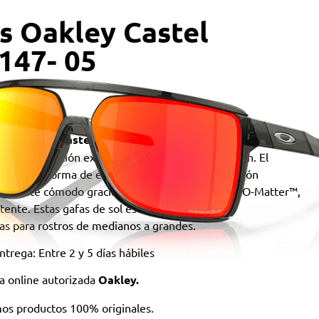
s Oakley Castel
147- 05
 sol
Oakley Castel
son la elección perfecta para aquellos
na combinación excepcional de estilo y protección. El
ador con forma de escudo garantiza una protección
un ajuste cómodo gracias a su montura hecha en O-Matter™,
istente. Estas gafas de sol están especialmente
s para rostros de medianos a grandes.
trega: Entre 2 y 5 días hábiles
a online autorizada
Oakley.
os productos 100% originales.