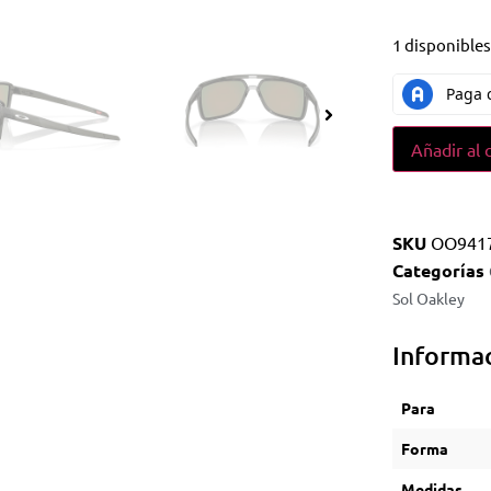
1 disponible
Añadir al 
SKU
OO941
Categorías
Sol Oakley
Informac
Para
Forma
Medidas