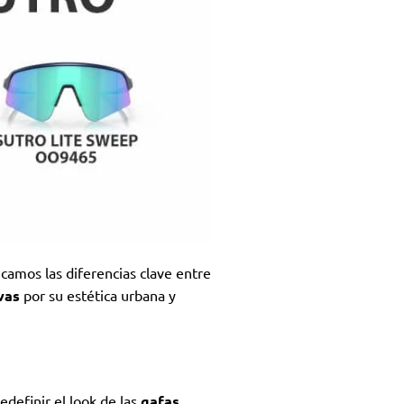
icamos las diferencias clave entre
vas
por su estética urbana y
edefinir el look de las
gafas