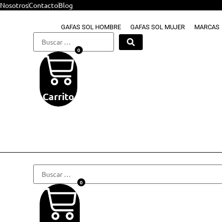
Ir
Nosotros
Contacto
Blog
al
GAFAS SOL HOMBRE
GAFAS SOL MUJER
MARCAS
contenido
Buscar
…
0
Carrito
Buscar
…
0