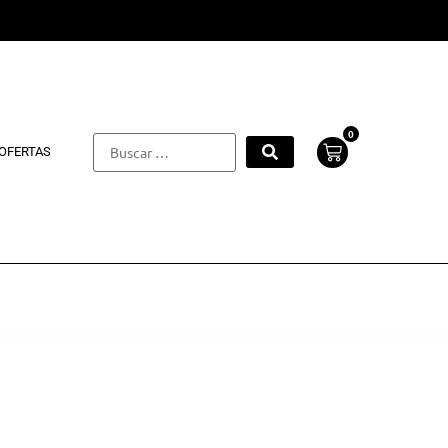
0
OFERTAS
orios Gafas
/
Estuches para Gafas
/ Estuche Gafas Ray-Ban
ición Especial
che Gafas Ray-Ban