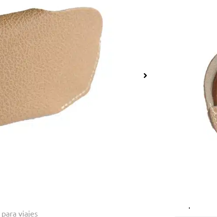
Avia
$
90.000
Con las Ray-
vista puesta
diseño estil
Hacemos env
La compra de
Tiempo de ent
en la pagina
Estuche 10
2 disponible