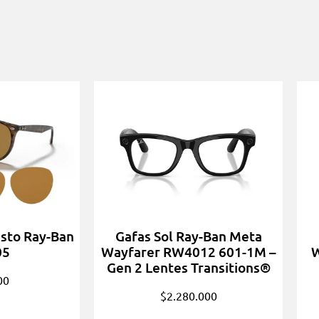
sto Ray-Ban
Gafas Sol Ray-Ban Meta
05
Wayfarer RW4012 601-1M –
W
Gen 2 Lentes Transitions®
00
$
2.280.000