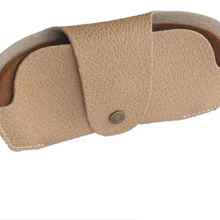
tor – Edición Especial
Ban Aviator siempre hemos volado con los que tienen la
 en el cielo. Este estuche especial de color camello tiene un
izado y compacto pensado para viajar.
íos a todo Colombia.
l estuche NO incluye paño de microfibra.
rega: Entre 2 y 5 días hábiles. El valor del envío se calcula
 de pagos.
0% Original
s