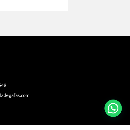
549
dadegafas.com