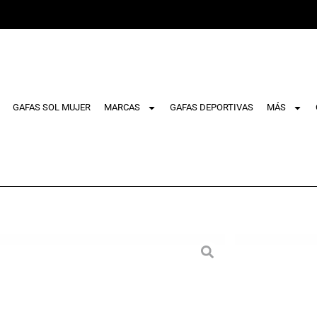
GAFAS SOL MUJER
MARCAS
GAFAS DEPORTIVAS
MÁS
Inicio
/
Acces
Aviator – Ed
Estu